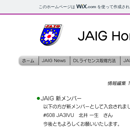
このホームページは
.com
を使って作成され
JAIG H
ホーム
JAIG News
DLライセンス取得方法
J
情報編集 19
●
JAIG 新メンバー
以下の方が新メンバーとして入会されま
#608 JA3IVU
北井 一生
さん
今後ともよろしくお願いいたします。